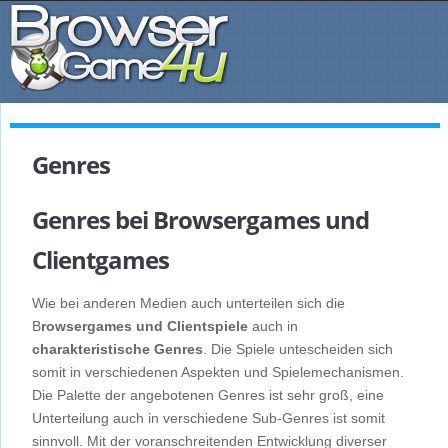
Genres
Genres bei Browsergames und
Clientgames
Wie bei anderen Medien auch unterteilen sich die
B
rowsergames und Clientspiele
auch in
charakteristische Genres
. Die Spiele untescheiden sich
somit in verschiedenen Aspekten und Spielemechanismen.
Die Palette der angebotenen Genres ist sehr groß, eine
Unterteilung auch in verschiedene Sub-Genres ist somit
sinnvoll. Mit der voranschreitenden Entwicklung diverser