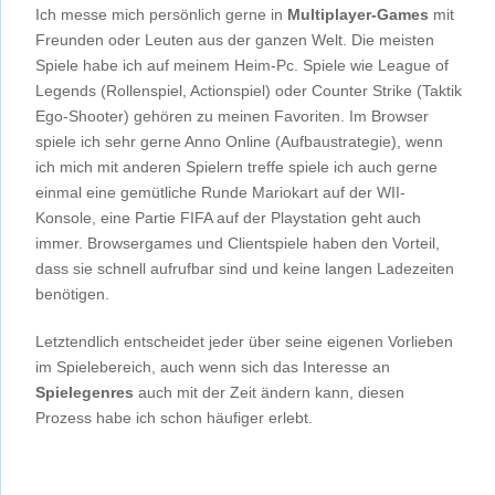
Ich messe mich persönlich gerne in
Multiplayer-Games
mit
Freunden oder Leuten aus der ganzen Welt. Die meisten
Spiele habe ich auf meinem Heim-Pc. Spiele wie League of
Legends (Rollenspiel, Actionspiel) oder Counter Strike (Taktik
Ego-Shooter) gehören zu meinen Favoriten. Im Browser
spiele ich sehr gerne Anno Online (Aufbaustrategie), wenn
ich mich mit anderen Spielern treffe spiele ich auch gerne
einmal eine gemütliche Runde Mariokart auf der WII-
Konsole, eine Partie FIFA auf der Playstation geht auch
immer. Browsergames und Clientspiele haben den Vorteil,
dass sie schnell aufrufbar sind und keine langen Ladezeiten
benötigen.
Letztendlich entscheidet jeder über seine eigenen Vorlieben
im Spielebereich, auch wenn sich das Interesse an
Spielegenres
auch mit der Zeit ändern kann, diesen
Prozess habe ich schon häufiger erlebt.