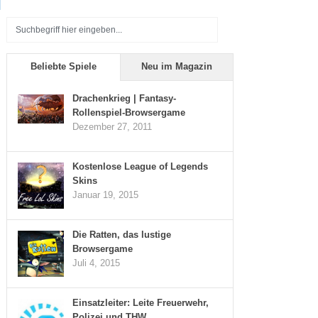
Beliebte Spiele
Neu im Magazin
Drachenkrieg | Fantasy-
Rollenspiel-Browsergame
Dezember 27, 2011
Kostenlose League of Legends
Skins
Januar 19, 2015
Die Ratten, das lustige
Browsergame
Juli 4, 2015
Einsatzleiter: Leite Freuerwehr,
Polizei und THW