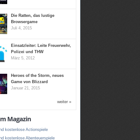
Die Ratten, das lustige
Browsergame
Juli 4, 2015
Einsatzleiter: Leite Freuerwehr,
Polizei und THW
März 5, 2012
Heroes of the Storm, neues
Game von Blizzard
Januar 21, 2015
weiter »
im Magazin
nd kostenlose Actionspiele
nd kostenlose Abenteuerspiele