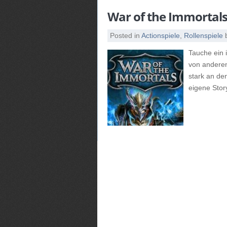
War of the Immortals
Posted in
Actionspiele
,
Rollenspiele
Tauche ein 
von anderen
stark an den
eigene Stor