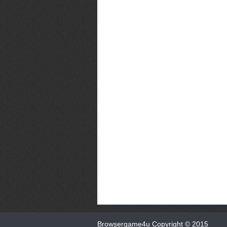
Browsergame4u
Copyright © 2015