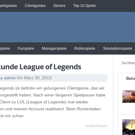
lashgames
Clientgames
Genres
Top 10 Spiele
spiele
Funspiele
Managerspiele
Rollenspiele
Simulationsspiele
Runde League of Legends
by
admin
On März 30, 2013
Beli
egends ist definitiv ein gelungenes Clientgame, das wir
vorgestellt haben. Nach einer längeren Spielpause habe
 Client zu LOL (League of Legends) mal wieder
en und meinen Account reaktiviert. Beim Runterladen
ist mir schon
weiterlesen