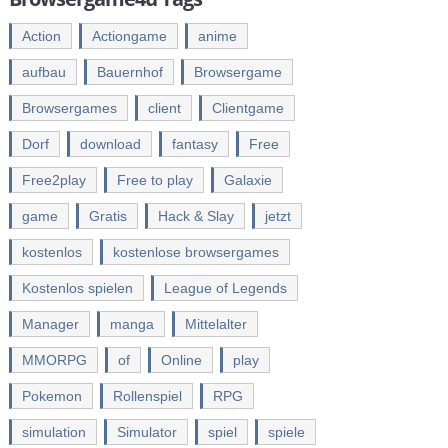
Action
Actiongame
anime
aufbau
Bauernhof
Browsergame
Browsergames
client
Clientgame
Dorf
download
fantasy
Free
Free2play
Free to play
Galaxie
game
Gratis
Hack & Slay
jetzt
kostenlos
kostenlose browsergames
Kostenlos spielen
League of Legends
Manager
manga
Mittelalter
MMORPG
of
Online
play
Pokemon
Rollenspiel
RPG
simulation
Simulator
spiel
spiele